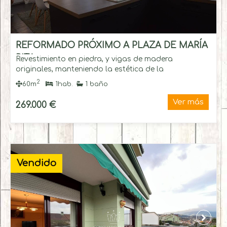
REFORMADO PRÓXIMO A PLAZA DE MARÍA
PITA
Revestimiento en piedra, y vigas de madera
originales, manteniendo la estética de la
construcción de la zona en el que se encuentra.
2
60m
1hab.
1 baño
Ver más
269.000 €
Vendido