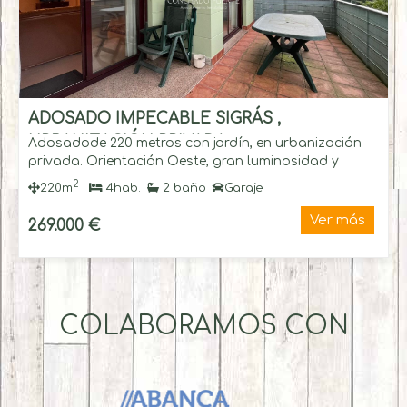
ADOSADO IMPECABLE SIGRÁS ,
URBANIZACIÓN PRIVADA
Adosadode 220 metros con jardín, en urbanización
privada. Orientación Oeste, gran luminosidad y
calidez durante todo el año.
2
220m
4hab.
2 baño
Garaje
Ver más
269.000 €
COLABORAMOS CON